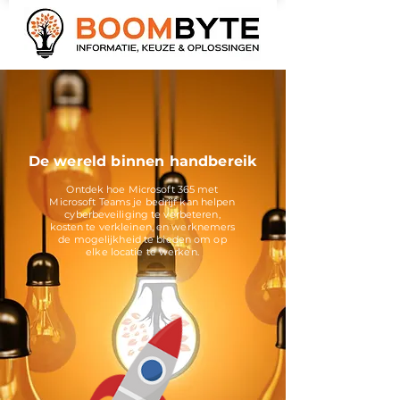
De wereld binnen handbereik
Ontdek hoe Microsoft 365 met
Microsoft Teams je bedrijf kan helpen
cyberbeveiliging te verbeteren,
kosten te verkleinen, en werknemers
de mogelijkheid te bieden om op
elke locatie te werken.